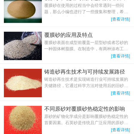
覆膜砂在使用的过程当中会经常遇到一些问
题，那么小编也进行了一些搜集和整理，希望
可以给到大家一些参考价值。
[查看详情]
覆膜砂的应用及特点
覆膜砂表面在成型前覆盖一层型砂或者芯砂的
一种固体树脂膜。在制造中，有两种涂布工
艺：冷法和热发。
[查看详情]
铸造砂再生技术与可持续发展路径
铸造砂再生技术是实现铸造行业可持续发展的
关键路径，它通过科学方法对使用后的旧砂进
行处理，恢复其性能并循环利用，从而大幅减
[查看详情]
少自然资源消耗和固体废弃物排放，兼具显著
的经济效益与环境效益。
不同原砂对覆膜砂热稳定性的影响
原砂的矿物化学成分是影响覆膜砂热稳定性的
首要因素。石英砂是传统且广泛应用的原砂材
料，其主要成分为二氧化硅(SiO?)。
[查看详情]