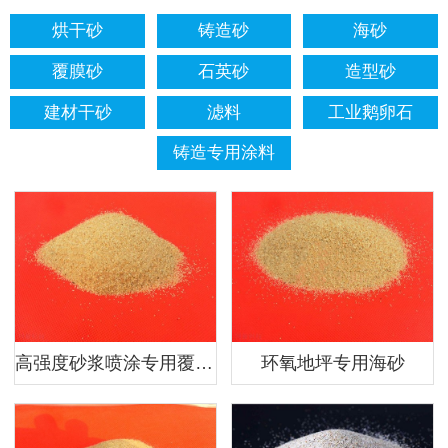
烘干砂
铸造砂
海砂
覆膜砂
石英砂
造型砂
建材干砂
滤料
工业鹅卵石
铸造专用涂料
高强度砂浆喷涂专用覆膜砂
环氧地坪专用海砂